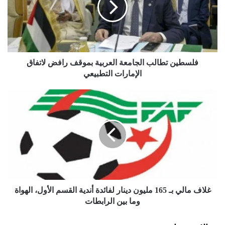
ي
ن
ت
ط
ا
ل
فلسطين تطالب الجامعة العربية بموقف رافض لاتفاق
ب
الإمارات التطبيعي
ا
ل
غ
ج
ل
ا
ا
م
ف
ع
م
ة
ا
ا
ل
ل
ي
ع
ب
ر
ـ
غلاف مالي بـ 165 مليون دينار لفائدة أندية القسم الأول، الهواة
ب
1
وما بين الرابطات
ي
6
ة
5