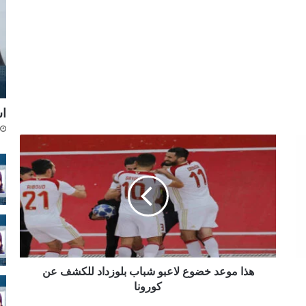
اس
ه
ذ
ا
م
و
ع
د
خ
ض
و
هذا موعد خضوع لاعبو شباب بلوزداد للكشف عن
ع
كورونا
ل