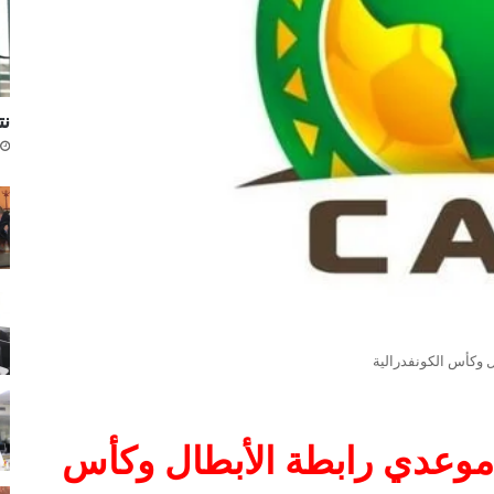
نتا
وكأس الكونفدرالية
وعدي رابطة الأبطال وكأس