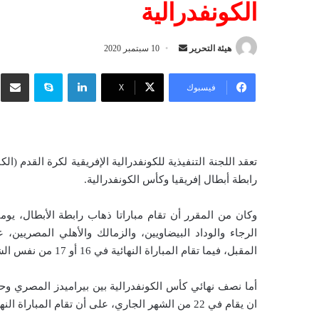
الكونفدرالية
هيئة التحرير
أ
10 سبتمبر 2020
ر
لينكدإن
سكايب
شار
س
فيسبوك
‫X
ل
ب
ر
ي
تعقد اللجنة التنفيذية للكونفدرالية الإفريقية لكرة القدم
د
رابطة أبطال إفريقيا وكأس الكونفدرالية.
ا
إ
ل
الرجاء والوداد البيضاويين، والزمالك والأهلي المصريين، 
ك
المقبل، فيما تقام المباراة النهائية في 16 أو 17 من نفس الشهر في مكان سيحدد لاحقا.
ت
ر
أما نصف نهائي كأس الكونفدرالية بين بيراميدز المصري وح
و
ان يقام في 22 من الشهر الجاري، على أن تقام المباراة النهائية في 27 من نفس الشهر بالرباط.
ن