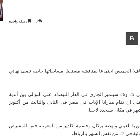
0
دقيقة واحدة
ك عبر البريد الإلكتروني
طباعة
 (الكاف) الخميس اجتماعا لمناقشة مستقبل مسابقاتها خاصة نصف نهائي
وكان من المقرر أن تقام مباراتا ذهاب رابطة الأبطال، يومي 25 و26 سبتمبر الجاري في الدار البيضاء، على التوالي بين أندية
على أن تقام مباراتا الإياب في مصر في الثاني والثالث من أكتوبر
وريا الغيني ونهضة بركان وحسنية أكادير من المغرب، فمن المفترض