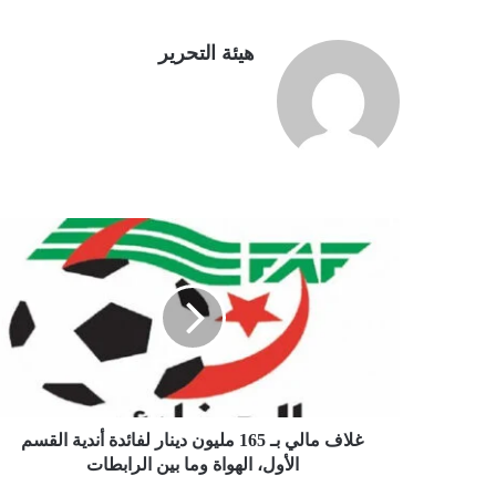
هيئة التحرير
غ
ل
ا
ف
م
ا
ل
ي
ب
ـ
غلاف مالي بـ 165 مليون دينار لفائدة أندية القسم
1
الأول، الهواة وما بين الرابطات
6