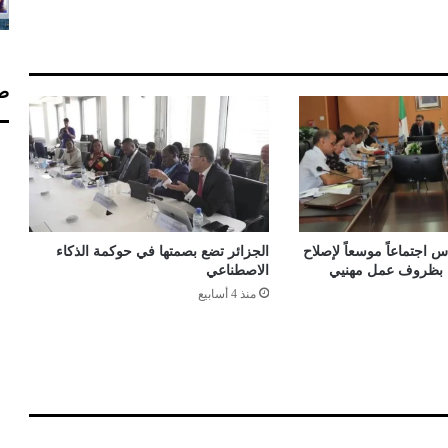
ا
ع
ب
و
صف
ش
ب
ا
ب
ب
ل
و
ز
 اجتماعاً موسعاً لإصلاح
الجزائر تضع بصمتها في حوكمة الذكاء
د
اء بظروف عمل مهنيي
الاصطناعي
ا
منذ 4 أسابيع
د
ل
ل
ك
ش
ف
ع