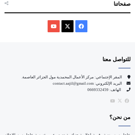
صفحاتنا
ف
ي
X
Y
س
o
للتواصل معنا
ب
u
و
T
المقر الإجتماعي: مركز الأعمال المحمدية مول الجزائر العاصمة.
البريد الإلكتروني: contact.aajil@gmail.com
ك
u
الهاتف: 0669332459
b
‫X
فيسبوك
‫YouTube
e
من نحن؟
عاجل نيوز منصة رقمية إعلامية جزائرية تصدر عن مؤسسة عاجل نيوز للإعلام