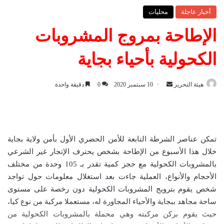
أخبار عاجلة
محليات
الإطاحة بمروج المشروبات
الكحولية بأحياء بجاية
هيئة التحرير
أ
10 سبتمبر 2020
0
دقيقة واحدة
ر
س
ل
ب
تمكن عناصر الشرطة التابعة للأمن الحضري الأول بأمن ولاية بجاية
ر
خلال هذا الأسبوع من الإطاحة بشخص يحترف الإتجار غير الشرعي
ي
بالمشروبات الكحولية مع حجز كمية تقدر بـ 105 وحدة من مختلف
د
الأحجام والأنواع، العملية جاءت بعد استغلال معلومات حول تواجد
ا
شخص يقوم بترويج المشروبات الكحولية دون رخصة على مستوى
إ
ساحة مجاهد ببجاية والأحياء المجاورة له، مستعملا مركبة من نوع كيا،
ل
حيث يقوم بركن مركبته وهي محملة بالمشروبات الكحولية من
ك