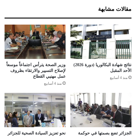
ا
ت
مقالات مشابهة
ف
ك
ي
ا
ظ
ر
ر
ب
ف
ا
أ
ل
س
ج
ب
ز
و
ا
نتائج شهادة البكالوريا (دورة 2026)
وزير الصحة يترأس اجتماعاً موسعاً
ع
ئ
الأحد المقبل
لإصلاح التسيير والارتقاء بظروف
ر
عمل مهنيي القطاع
منذ 4 أسابيع
ق
منذ 4 أسابيع
ر
ي
ب
ا
الجزائر تضع بصمتها في حوكمة
نحو تعزيز السيادة الصحية للجزائر