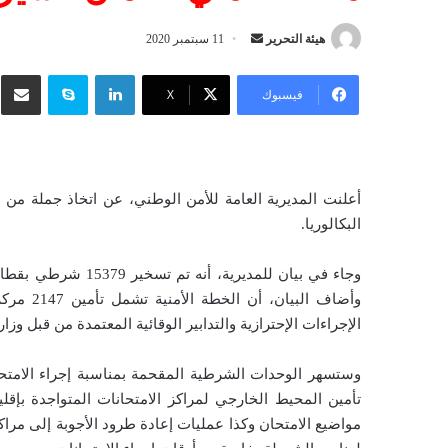
هيئة التحرير
أ
11 سبتمبر 2020
ر
لينكدإن
سكايب
شار
س
فيسبوك
‫X
ل
ب
ر
ي
أعلنت المديرية العامة للأمن الوطني، عن اتخاذ جملة من 
د
البكالوريا.
ا
إ
وجاء في بيان للمديري
ل
وأضاف ال
ك
الإجراءات الإحترازية والتدابير الوقائية المعتمدة من قبل وزار
ت
ر
وستسهر الوحدات الشرطية المقحمة بمناسبة إجراء الامتحان
و
تأمين المحيط الخارجي لمراكز الامتحانات المتواجدة بإقل
ن
مواضيع الامتحان وكذا عمليات إعادة طرود الأجوبة إلى مراكز 
ي
ا