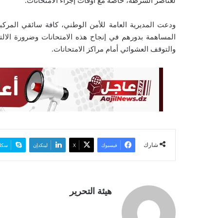
لعناصر الشرطة، خاصة مع أوقات إجراء الامتحانات.
ودعت المديرية العامة للأمن الوطني، كافة سائقي المركبات 
المساهمة بدورهم في إنجاح هذه الامتحانات وضرورة الالتز
والتوقف العشوائي أمام مراكز الامتحانات.
شارك
فيسبوك
‫X
لينكدإن
سكا
هيئة التحرير