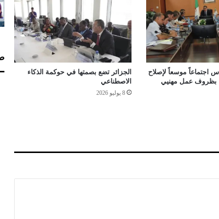
ك
ا
ن
ي
ة
صف
ح
ص
 اجتماعاً موسعاً لإصلاح
الجزائر تضع بصمتها في حوكمة الذكاء
و
اء بظروف عمل مهنيي
الاصطناعي
ل
8 يوليو 2026
خ
ر
ي
ج
ي
ا
ل
ز
و
ا
ي
ا