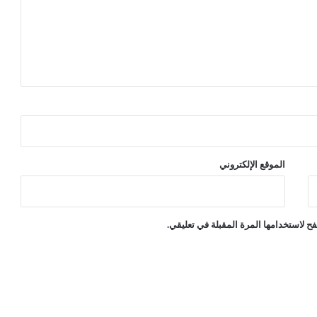
ع
ل
ى
ش
ه
ا
د
ا
ت
ت
ع
الموقع الإلكتروني
ل
ي
م
ي
ح لاستخدامها المرة المقبلة في تعليقي.
ة