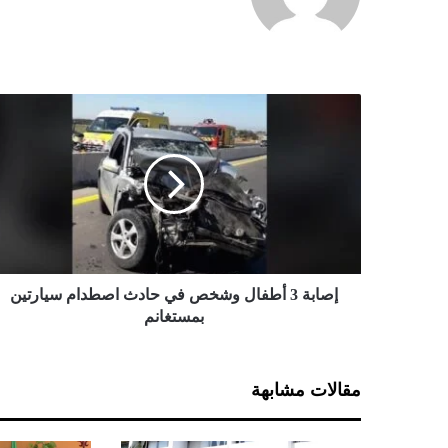
إ
ص
ا
ب
ة
3
أ
ط
ف
ا
إصابة 3 أطفال وشخص في حادث اصطدام سيارتين
ل
بمستغانم
و
ش
خ
مقالات مشابهة
ص
ف
ي