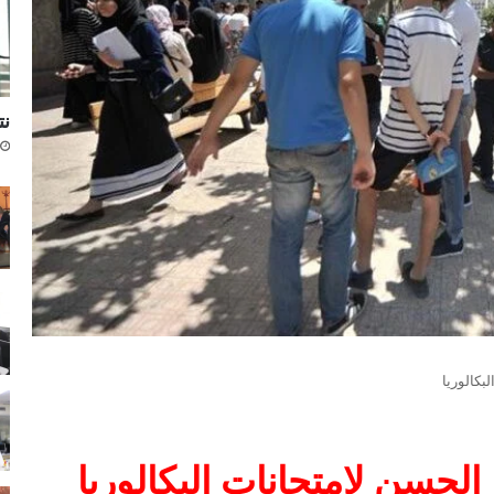
نتا
كالوريا
حسن لامتحانات البكالوريا