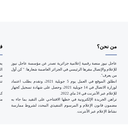
من نحن؟
فر
عاجل نيوز منصة رقمية إعلامية جزائرية تصدر عن مؤسسة عاجل نيوز
يض
للإعلام والإتصال مقرها الرئيسي في الجزائر العاصمة شعارها: " كن أول
ال
من يعرف".
انطلق الموقع في العمل يوم 5 جويلية 2021، وتقدم بطلب اعتماد
تت
لوزارة الاتصال في 14 جويلية 2021، وحصل على شهادة تسجيل كجهاز
للإعلام عبر الأنترنت في 24 ماي 2022.
كم
تراهن الجريدة الإلكترونية في خطها الافتتاحي على التقيد بما جاء به
مت
مضمون قانون الإعلام و المرسوم التنفيذي المحدد لشروط ممارسة
نشاط الإعلام عبر الأنترنت.