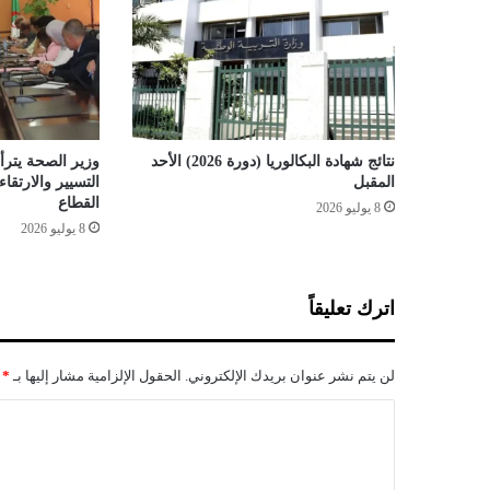
ح
ا
د
ث
ا
ص
ط
نتائج شهادة البكالوريا (دورة 2026) الأحد
وزير الصحة يترأس
د
المقبل
التسيير والارتق
ا
القطاع
8 يوليو 2026
م
8 يوليو 2026
س
ي
ا
اترك تعليقاً
ر
ت
ي
لن يتم نشر عنوان بريدك الإلكتروني.
الحقول الإلزامية مشار إليها بـ
*
ن
ب
ا
م
ل
س
ت
ت