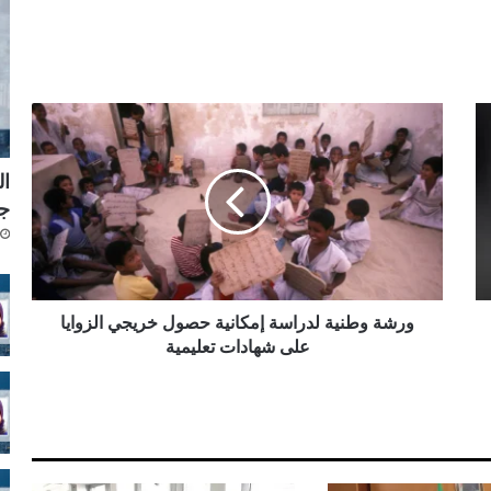
و
ر
ش
ال
ة
و
جد
ط
ن
ي
ة
ل
ورشة وطنية لدراسة إمكانية حصول خريجي الزوايا
د
على شهادات تعليمية
ر
ا
س
ة
إ
م