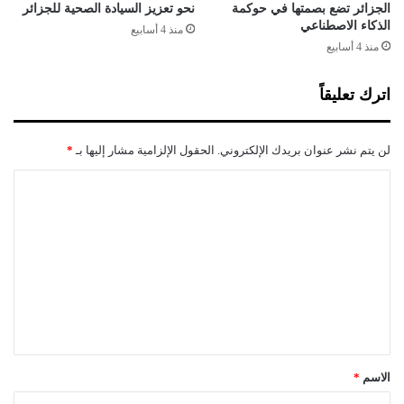
م
ف
الجزائر تضع بصمتها في حوكمة
نحو تعزيز السيادة الصحية للجزائر
ي
الذكاء الاصطناعي
منذ 4 أسابيع
ا
منذ 4 أسابيع
ل
ع
اترك تعليقاً
ر
ا
ق
لن يتم نشر عنوان بريدك الإلكتروني.
الحقول الإلزامية مشار إليها بـ
*
.
.
ا
.
ل
و
ل
ت
ا
ع
ن
ت
ل
ا
ي
ئ
ق
ج
م
*
الاسم
*
ع
ل