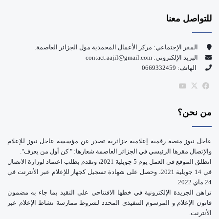
س
o
للتواصل معنا
ب
u
و
T
المقر الإجتماعي: مركز الأعمال المحمدية مول الجزائر العاصمة.
البريد الإلكتروني: contact.aajil@gmail.com
ك
u
الهاتف: 0669332459
b
‫X
فيسبوك
‫YouTube
e
من نحن؟
عاجل نيوز منصة رقمية إعلامية جزائرية تصدر عن مؤسسة عاجل نيوز للإعلام
والإتصال مقرها الرئيسي في الجزائر العاصمة شعارها: " كن أول من يعرف".
انطلق الموقع في العمل يوم 5 جويلية 2021، وتقدم بطلب اعتماد لوزارة الاتصال
في 14 جويلية 2021، وحصل على شهادة تسجيل كجهاز للإعلام عبر الأنترنت في
24 ماي 2022.
تراهن الجريدة الإلكترونية في خطها الافتتاحي على التقيد بما جاء به مضمون
قانون الإعلام و المرسوم التنفيذي المحدد لشروط ممارسة نشاط الإعلام عبر
الأنترنت.