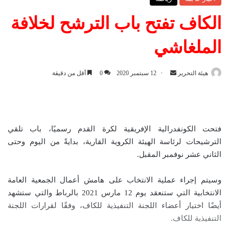
الكاف تفتح باب الترشح لخلافة
الملغاشي
هيئة التحرير
أ
12 سبتمبر 2020
0
أقل من دقيقة
ر
س
ل
ب
فتحت الكونفدرالية الإفريقية لكرة القدم رسميًا، باب تلقي
ر
الترشيحات لرئاسة الهيئة الكروية القارية، بدايةً من اليوم وحتى
ي
الثاني عشر نوفمبر المقبل.
د
ا
وسيتم إجراء عملية الانتخاب على هامش أعمال الجمعية العامة
إ
الانتخابية التي ستنعقد يوم 12 مارس 2021 بالرباط والتي ستشهد
ل
أيضًا اختيار أعضاء اللجنة التنفيذية للكاف، وفقًا لقرارات اللجنة
ك
التنفيذية للكاف.
ت