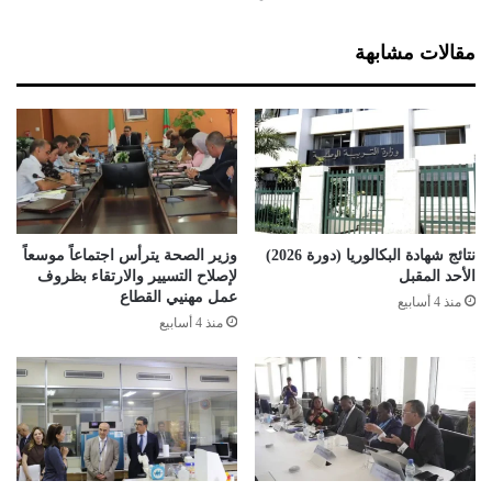
ل
ر
ي
ا
مقالات مشابهة
ح
ئ
ا
م
ر
ق
ب
ت
ب
ل
ل
و
ل
ا
ي
غ
ح
ت
نتائج شهادة البكالوريا (دورة 2026)
وزير الصحة يترأس اجتماعاً موسعاً
ا
ي
الأحد المقبل
لإصلاح التسيير والارتقاء بظروف
ف
ا
عمل مهنيي القطاع
منذ 4 أسابيع
ظ
ل
منذ 4 أسابيع
ع
ب
ل
ا
ى
ل
ا
ج
ل
م
س
ل
ل
ة