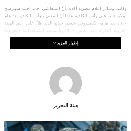
ر
وكانت وسائل إعلام مصرية أكدت أنّ الملغاشي أحمد احمد سيترشح
و
لولاية ثانية على رأس الكاف، علمًا أنّ المعني يترأس الكاف منذ عام
ن
2017 بعد هزمه الكاميروني عيسي حياتو الذي ظلّ على رأس الهيئة
ي
ا
الكروية القارية منذ مارس 1988.وتأسست الكونفدرالية الإفريقية
لكرة القدم عام 1957 وتناوب على رئاستها حتى الآن سبعة رؤساء.
إظهار المزيد
هيئة التحرير
ا
ل