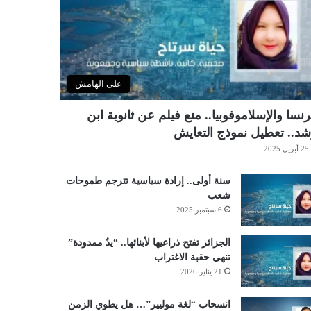
على الهامش
نسا والإسلاموفوبيا.. منع فيلم عن ثانوية ابن
د.. تعطيل نموذج التعايش
25 أبريل 2025
سنة أولى.. إرادة سياسية تترجم طموحات
شعب
6 سبتمبر 2025
الجزائر تفتح ذراعيها لأبنائها.. “يدٌ ممدودة”
تنهي حقبة الاغتراب
21 يناير 2026
انسحاب “لغة موليير”… هل يطوي الزمن