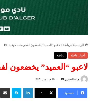
الرئيسية
/
رياضة
/
لاعبو “العميد” يخضعون لفحوصات كوفيد -19
أخبار عاجلة
رياضة
لاعبو “العميد” يخضعون لفح
هيئة التحرير
أ
16 سبتمبر 2020
ر
لينكدإن
سكايب
شار
س
فيسبوك
‫X
ل
ب
ر