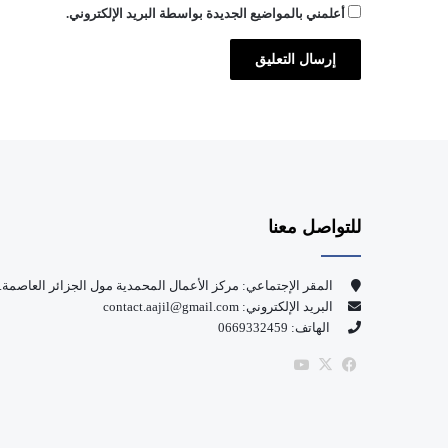
ب
أعلمني بالمواضيع الجديدة بواسطة البريد الإلكتروني.
ا
ل
أ
و
ل
م
ب
ي
ة
للتواصل معنا
المقر الإجتماعي: مركز الأعمال المحمدية مول الجزائر العاصمة.
البريد الإلكتروني: contact.aajil@gmail.com
الهاتف: 0669332459
‫X
فيسبوك
‫YouTube