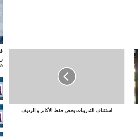
فر
ا
رش
س
ت
ئ
ن
ا
ف
ا
ل
ت
استئناف التدريبات يخص فقط الأكابر و الرديف
د
ر
ي
ب