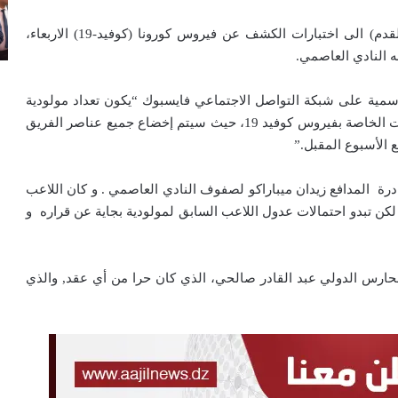
يخضع لاعبو فريق مولودية الجزائر (الرابطة الاولى لكرة القدم) الى اختبارات الكشف عن فيروس كورونا (كوفيد-19) الاربعاء،
ه النادي العاصمي.
مية على شبكة التواصل الاجتماعي فايسبوك “يكون تعداد مولودية
الجزائر بداية من الغد الاربعاء على موعد مع إجراء الفحوصات الخاصة بفيروس كوفيد 19، حيث سيتم إخضاع جميع عناصر الفريق
 الأسبوع المقبل.”
درة المدافع زيدان ميباراكو لصفوف النادي العاصمي . و كان اللاعب
كن تبدو احتمالات عدول اللاعب السابق لمولودية بجاية عن قراره و
ارس الدولي عبد القادر صالحي، الذي كان حرا من أي عقد, والذي