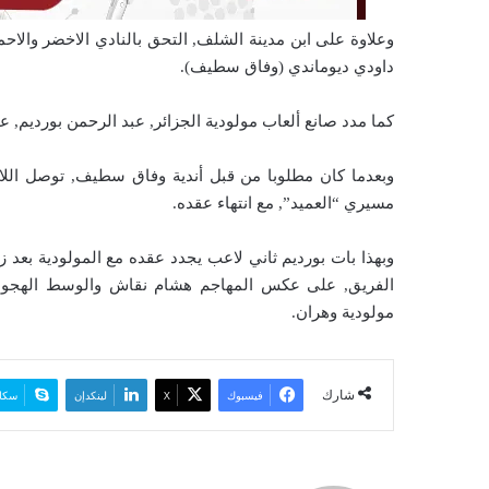
وعلاوة على ابن مدينة الشلف, التحق بالنادي الاخضر والاح
داودي ديوماندي (وفاق سطيف).
كما مدد صانع ألعاب مولودية الجزائر, عبد الرحمن بورديم, ع
وبعدما كان مطلوبا من قبل أندية وفاق سطيف, توصل اللا
مسيري “العميد”, مع انتهاء عقده.
وبهذا بات بورديم ثاني لاعب يجدد عقده مع المولودية بعد
الفريق, على عكس المهاجم هشام نقاش والوسط الهجومي و
مولودية وهران.
شارك
فيسبوك
‫X
لينكدإن
سكا