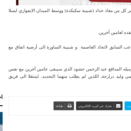
مر كل من معاذ حداد (شبيبة سكيكدة) ووسط الميدان الايفواري ايسلا
قده لعامين آخرين.
عب السابق لاتحاد العاصمة و شبيبة الساورة الى أرضية اتفاق مع
 زميله المدافع عبد الرحمن حشود الذي سيبقى عامين آخرين مع نفس
ليد درارجة, اللذين لم يطلب منهما التجديد، ليتنقلا الى فريق
اخ
يب
شارك عبر البريد الإلكتروني
طباعة