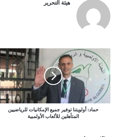
هيئة التحرير
ح
م
ا
د
:
أ
و
ل
و
ي
حماد: أولويتنا توفير جميع الإمكانيات للرياضيين
ت
المتأهلين للألعاب الأولمبية
ن
ا
ت