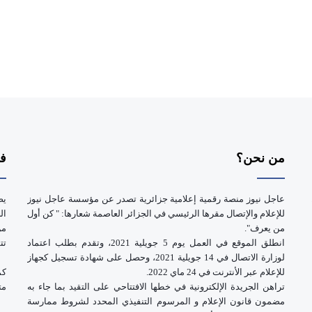
من نحن؟
فر
عاجل نيوز منصة رقمية إعلامية جزائرية تصدر عن مؤسسة عاجل نيوز
يض
للإعلام والإتصال مقرها الرئيسي في الجزائر العاصمة شعارها: " كن أول
ال
من يعرف".
انطلق الموقع في العمل يوم 5 جويلية 2021، وتقدم بطلب اعتماد
تت
لوزارة الاتصال في 14 جويلية 2021، وحصل على شهادة تسجيل كجهاز
للإعلام عبر الأنترنت في 24 ماي 2022.
كم
تراهن الجريدة الإلكترونية في خطها الافتتاحي على التقيد بما جاء به
مت
مضمون قانون الإعلام و المرسوم التنفيذي المحدد لشروط ممارسة