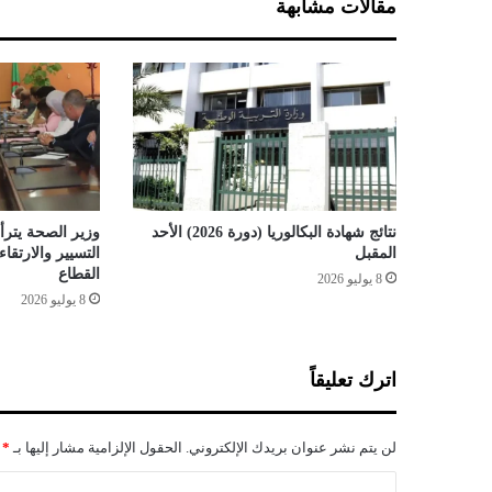
مقالات مشابهة
و
ف
ي
ر
ج
م
ي
ع
ا
ل
نتائج شهادة البكالوريا (دورة 2026) الأحد
وزير الصحة يترأس
إ
المقبل
التسيير والارتق
م
القطاع
8 يوليو 2026
ك
8 يوليو 2026
ا
ن
ي
اترك تعليقاً
ا
ت
ل
لن يتم نشر عنوان بريدك الإلكتروني.
الحقول الإلزامية مشار إليها بـ
*
ل
ر
ا