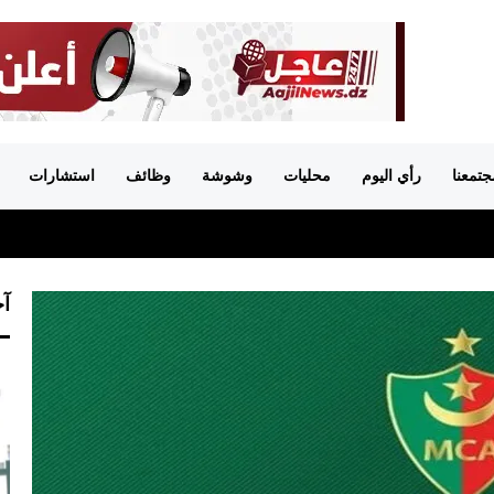
جتمعنا
رأي اليوم
محليات
وشوشة
وظائف
استشارات
آخ