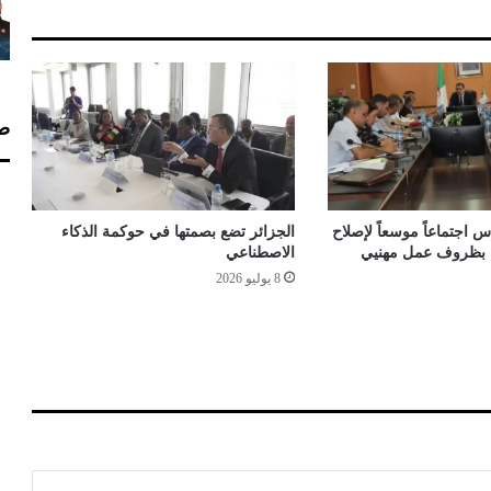
ا
ت
ي
خ
ص
صف
ف
ق
ط
ا
ل
 اجتماعاً موسعاً لإصلاح
الجزائر تضع بصمتها في حوكمة الذكاء
أ
اء بظروف عمل مهنيي
الاصطناعي
ك
8 يوليو 2026
ا
ب
ر
و
ا
ل
ر
د
ي