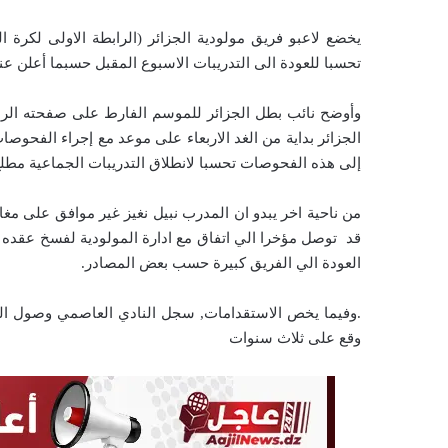
ي
د
تحسبا للعودة الى التدريبات الاسبوع المقبل حسبما أعلن عن
ا
إ
وأوضح نائب بطل الجزائر للموسم الفارط على صفحته الرس
ل
ك
إلى هذه الفحوصات تحسبا لانطلاق التدريبات الجماعية مطلع
ت
ر
من ناحية اخر يبدو ان المدرب نبيل نغيز غير موافق على مغا
و
قد توصل مؤخرا الي اتفاق مع ادارة المولودية لفسخ عقده ل
ن
العودة الي الفريق كبيرة حسب بعض المصادر.
ي
ا
.وفيما يخص الاستقدامات, سجل النادي العاصمي وصول الح
وقع على ثلاث سنوات