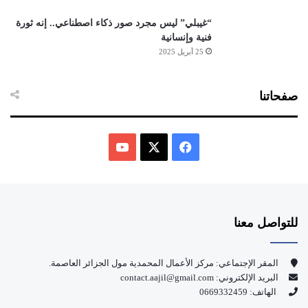
“غيبلي” ليس مجرد صور ذكاء اصطناعي.. إنه ثورة
فنية وإنسانية
25 أبريل 2025
صفحاتنا
ف
ي
X
Y
س
o
للتواصل معنا
ب
u
و
T
المقر الإجتماعي: مركز الأعمال المحمدية مول الجزائر العاصمة.
البريد الإلكتروني: contact.aajil@gmail.com
ك
u
الهاتف: 0669332459