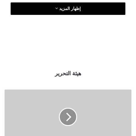
ل
إظهار المزيد
ك
ت
ر
و
ن
ي
ا
هيئة التحرير
ا
س
ت
ئ
ن
ا
ف