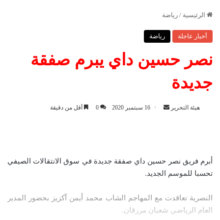
الرئيسية
/
رياضة
أخبار عاجلة
رياضة
نصر حسين داي يبرم صفقة
جديدة
هيئة التحرير
أ
16 سبتمبر 2020
0
أقل من دقيقة
ر
س
ل
ب
أبرم فريق نصر حسين داي صفقة جديدة في سوق الانتقالات الصيفي
ر
تحسبا للموسم الجديد.
ي
د
النصرية تعاقدت مع المهاجم الشاب محمد أيمن آكزيز بحضور المدير
ا
العام الرياضي شعبان مرزقان.
إ