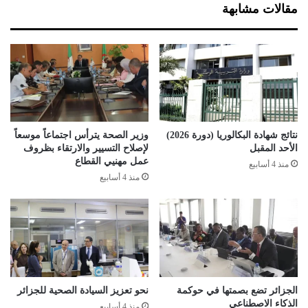
ل
مقالات مشابهة
ر
ت
ب
ب
ا
د
ل
أ
ب
ا
ن
س
و
ت
ك
ع
م
د
نتائج شهادة البكالوريا (دورة 2026)
وزير الصحة يترأس اجتماعاً موسعاً
ط
ا
الأحد المقبل
لإصلاح التسيير والارتقاء بظروف
ل
د
عمل مهنيي القطاع
منذ 4 أسابيع
ع
ا
منذ 4 أسابيع
ا
ت
ل
ه
ع
ا
ا
ل
م
ل
ا
د
ل
خ
م
و
الجزائر تضع بصمتها في حوكمة
نحو تعزيز السيادة الصحية للجزائر
ق
الذكاء الاصطناعي
ل
منذ 4 أسابيع