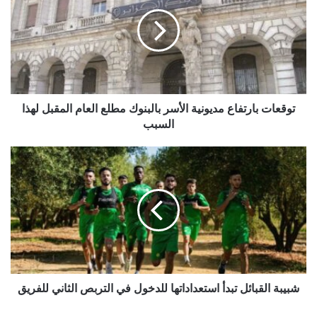
ق
ع
ا
ت
ب
ا
ر
ت
توقعات بارتفاع مديونية الأسر بالبنوك مطلع العام المقبل لهذا
ف
السبب
ا
ع
ش
م
ب
د
ي
ي
ب
و
ة
ن
ا
ي
ل
ة
ق
ا
ب
ل
ا
شبيبة القبائل تبدأ استعداداتها للدخول في التربص الثاني للفريق
أ
ئ
س