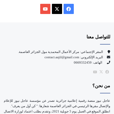
ف
ي
X
Y
س
o
للتواصل معنا
ب
u
و
T
المقر الإجتماعي: مركز الأعمال المحمدية مول الجزائر العاصمة.
البريد الإلكتروني: contact.aajil@gmail.com
ك
u
الهاتف: 0669332459
b
‫X
فيسبوك
‫YouTube
e
من نحن؟
عاجل نيوز منصة رقمية إعلامية جزائرية تصدر عن مؤسسة عاجل نيوز للإعلام
والإتصال مقرها الرئيسي في الجزائر العاصمة شعارها: " كن أول من يعرف".
انطلق الموقع في العمل يوم 5 جويلية 2021، وتقدم بطلب اعتماد لوزارة الاتصال