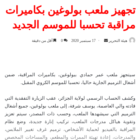
تجهيز ملعب بولوغين بكاميرات
مراقبة تحسبا للموسم الجديد
هيئة التحرير
أ
17 سبتمبر 2020
0
أقل من دقيقة
ر
س
ل
ب
سيتجهز ملعب عمر حمادي ببولوغين، بكاميرات المراقبة، ضمن
ر
أشغال الترميم الجارية حاليا، تحسبا للموسم الكروي المقبل.
ي
د
وكشف الحساب الرسمي لولاية الجزائر، عقب الزيارة التفقدية التي
ا
قادته والي العاصمة، يوسف شرفة، إلى ملعب بولوغين، جميع أشغال
إ
الترميم التي سيشهدها الملعب، وحسب ذات المصدر، سيتم تعزيز
ل
وتقوية هياكل مدرجات الملعب، تركيب إنارة جديدة، وضع نظام
ك
المراقبة بالفيديو لحماية الأشخاص، ترميم غرف تغيير الملابس،
ت
والمدرجات، إعادة تهيئة الممرات والمطعم، والمساحات المخصص
ر