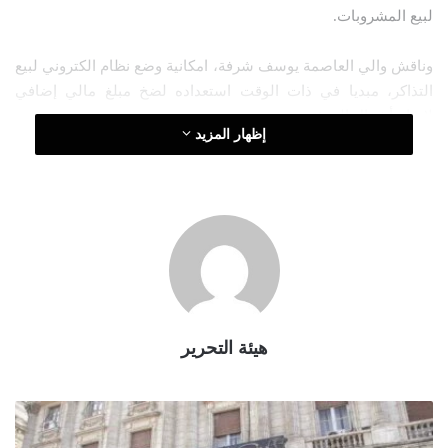
لبيع المشروبات.
و
ن
وناقش والي العاصمة يوسف شرفة، امكانية وضع نظام الكتروني لبيع
ي
ا
التذاكر، مبديا في ذات الوقت استعداده لضخ مبلغ مالي إضافي
لإتمام أشغال التهيئة.
إظهار المزيد
هيئة التحرير
ت
و