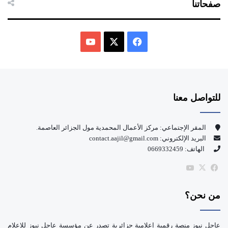
صفحاتنا
ف
ي
X
Y
س
o
للتواصل معنا
ب
u
و
T
المقر الإجتماعي: مركز الأعمال المحمدية مول الجزائر العاصمة.
البريد الإلكتروني: contact.aajil@gmail.com
ك
u
الهاتف: 0669332459
b
‫X
فيسبوك
‫YouTube
e
من نحن؟
عاجل نيوز منصة رقمية إعلامية جزائرية تصدر عن مؤسسة عاجل نيوز للإعلام