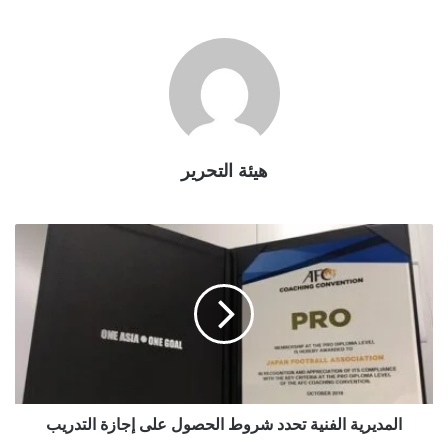
ت
ر
و
ن
ي
ا
هيئة التحرير
ا
ل
م
د
ي
ر
ي
ة
ا
ل
المديرية الفنية تحدد شروط الحصول على إجازة التدريب
ف