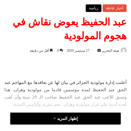
أخبار عاجلة
رياضة
عبد الحفيظ يعوض نقاش في
هجوم المولودية
هيئة التحرير
أ
17 سبتمبر 2020
0
أقل من دقيقة
ر
س
ل
ب
أعلنت إدارة مولودية الجزائر في بيان لها عن تعاقدها مع المهاجم عبد
ر
الحق عبد الحفيظ لمدة موسمين قادما من مولودية وهران، هذا
ي
وسبق للاعب عبد الحق عبد الحفيظ صاحب الـ 29 سنة وأن لعب
د
لعدة أندية على غرار مولودية وهران، نجم مقرة، وأولمبي المدية.
ا
إ
إظهار المزيد
ل
ك