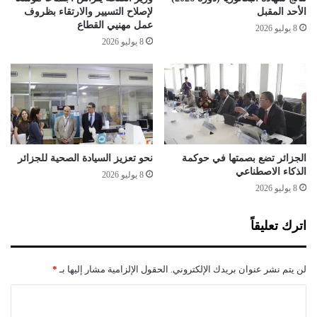
ج
م
الأحد المقبل
لإصلاح التسيير والارتقاء بظروف
ا
ه
عمل مهنيي القطاع
8 يوليو 2026
ز
ا
8 يوليو 2026
ة
ج
ا
م
ل
ب
ت
ي
د
ن
ر
ي
ي
ن
ب
ي
الجزائر تضع بصمتها في حوكمة
نحو تعزيز السيادة الصحية للجزائر
الذكاء الاصطناعي
8 يوليو 2026
8 يوليو 2026
اترك تعليقاً
لن يتم نشر عنوان بريدك الإلكتروني.
الحقول الإلزامية مشار إليها بـ
*
ا
ل